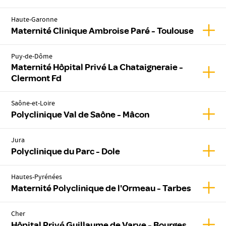
Haute-Garonne
Affic
Maternité Clinique Ambroise Paré - Toulouse
Puy-de-Dôme
Maternité Hôpital Privé La Chataigneraie -
Affic
Clermont Fd
Saône-et-Loire
Affic
Polyclinique Val de Saône - Mâcon
Jura
Affic
Polyclinique du Parc - Dole
Hautes-Pyrénées
Affic
Maternité Polyclinique de l'Ormeau - Tarbes
Cher
Affic
Hôpital Privé Guillaume de Varye - Bourges