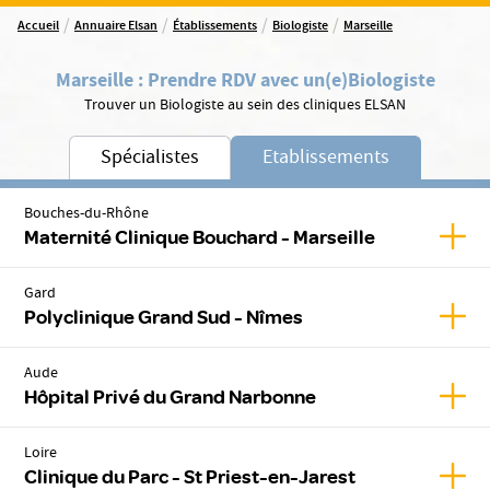
/
/
/
/
Accueil
Annuaire Elsan
Établissements
Biologiste
Marseille
Marseille
:
Prendre RDV avec un(e)
Biologiste
Trouver un Biologiste au sein des cliniques ELSAN
Spécialistes
Etablissements
Bouches-du-Rhône
Affic
Maternité Clinique Bouchard - Marseille
Gard
Affic
Polyclinique Grand Sud - Nîmes
Aude
Affic
Hôpital Privé du Grand Narbonne
Loire
Affic
Clinique du Parc - St Priest-en-Jarest