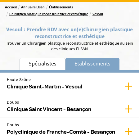
/
/
Accueil
Annuaire Elsan
Établissements
/
/
Chirurgien plastique reconstructrice et esthétique
Vesoul
Vesoul
:
Prendre RDV avec un(e)
Chirurgien plastique
reconstructrice et esthétique
Trouver un Chirurgien plastique reconstructrice et esthétique au sein
des cliniques ELSAN
Spécialistes
Etablissements
Haute-Saône
Affic
Clinique Saint-Martin - Vesoul
Doubs
Affic
Clinique Saint Vincent - Besançon
Doubs
Affic
Polyclinique de Franche-Comté - Besançon