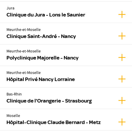
Jura
Affich
Clinique du Jura - Lons le Saunier
Meurthe-et-Moselle
Affic
Clinique Saint-André - Nancy
Meurthe-et-Moselle
Affic
Polyclinique Majorelle - Nancy
Meurthe-et-Moselle
Affic
Hôpital Privé Nancy Lorraine
Bas-Rhin
Affic
Clinique de l'Orangerie - Strasbourg
Moselle
Affic
Hôpital-Clinique Claude Bernard - Metz