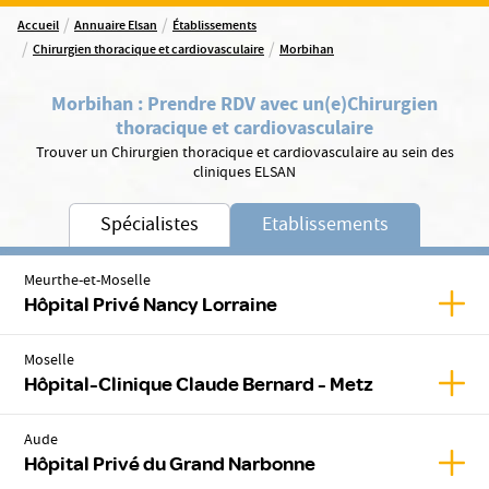
/
/
Accueil
Annuaire Elsan
Établissements
/
/
Chirurgien thoracique et cardiovasculaire
Morbihan
Morbihan
:
Prendre RDV avec un(e)
Chirurgien
thoracique et cardiovasculaire
Trouver un Chirurgien thoracique et cardiovasculaire au sein des
cliniques ELSAN
Spécialistes
Etablissements
Meurthe-et-Moselle
Affic
Hôpital Privé Nancy Lorraine
Moselle
Affic
Hôpital-Clinique Claude Bernard - Metz
Aude
Affic
Hôpital Privé du Grand Narbonne