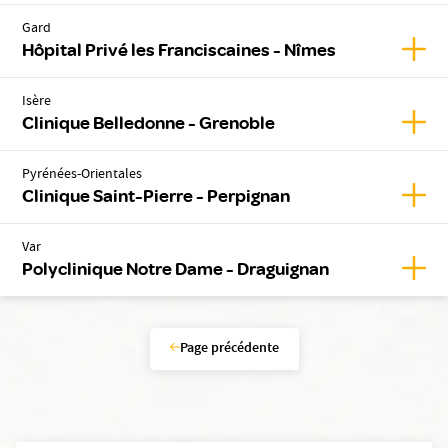
Gard
Affic
Hôpital Privé les Franciscaines - Nîmes
Isère
Affic
Clinique Belledonne - Grenoble
Pyrénées-Orientales
Affic
Clinique Saint-Pierre - Perpignan
Var
Affic
Polyclinique Notre Dame - Draguignan
Page précédente