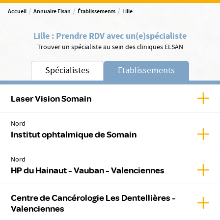
/
/
/
Accueil
Annuaire Elsan
Établissements
Lille
Lille
:
Prendre RDV avec un(e)
spécialiste
Trouver un spécialiste au sein des cliniques ELSAN
Spécialistes
Etablissements
Affic
Laser Vision Somain
Nord
Affic
Institut ophtalmique de Somain
Nord
Affic
HP du Hainaut - Vauban - Valenciennes
Centre de Cancérologie Les Dentellières -
Affic
Valenciennes