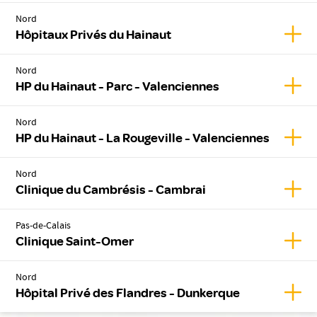
Nord
Affic
Hôpitaux Privés du Hainaut
Nord
Affic
HP du Hainaut - Parc - Valenciennes
Nord
Affic
HP du Hainaut - La Rougeville - Valenciennes
Nord
Affic
Clinique du Cambrésis - Cambrai
Pas-de-Calais
Affic
Clinique Saint-Omer
Nord
Affic
Hôpital Privé des Flandres - Dunkerque