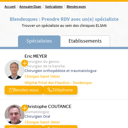
/
/
/
Accueil
Annuaire Elsan
Spécialistes
Blendecques
Blendecques
:
Prendre RDV avec un(e) spécialiste
Trouver un spécialiste au sein des cliniques ELSAN
Spécialistes
Etablissements
Eric MEYER
Chirurgien du genou
Chirurgien de la hanche
Chirurgien orthopédiste et traumatologue
Clinique Saint-Omer
Hôpital Privé des Flandres - Dunkerque
Rendez-vous
Téléphone
Christophe COUTANCE
Stomatologue
Chirurgien Oral
Clinique Saint-Omer