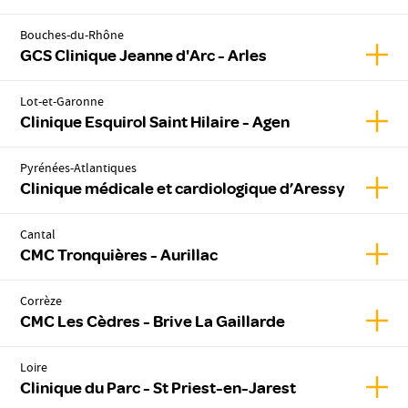
Bouches-du-Rhône
Affic
GCS Clinique Jeanne d'Arc - Arles
Lot-et-Garonne
Affich
Clinique Esquirol Saint Hilaire - Agen
Pyrénées-Atlantiques
Affic
Clinique médicale et cardiologique d’Aressy
Cantal
Affic
CMC Tronquières - Aurillac
Corrèze
Affic
CMC Les Cèdres - Brive La Gaillarde
Loire
Affic
Clinique du Parc - St Priest-en-Jarest