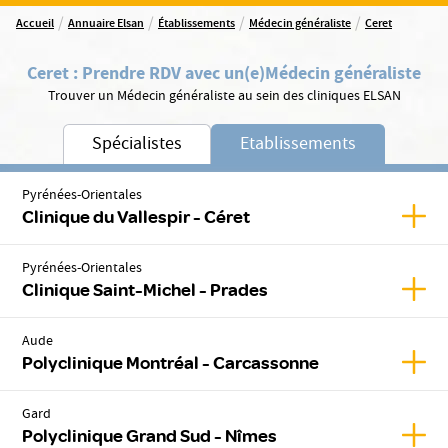
/
/
/
/
Accueil
Annuaire Elsan
Établissements
Médecin généraliste
Ceret
Ceret
:
Prendre RDV avec un(e)
Médecin généraliste
Trouver un Médecin généraliste au sein des cliniques ELSAN
Spécialistes
Etablissements
Pyrénées-Orientales
Affich
Clinique du Vallespir - Céret
Pyrénées-Orientales
Affic
Clinique Saint-Michel - Prades
Aude
Affic
Polyclinique Montréal - Carcassonne
Gard
Affic
Polyclinique Grand Sud - Nîmes