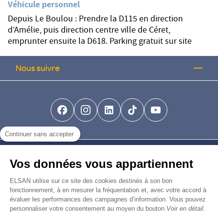
Véhicule personnel
Depuis Le Boulou : Prendre la D115 en direction
d’Amélie, puis direction centre ville de Céret,
emprunter ensuite la D618. Parking gratuit sur site
Nous suivre
facebook-brands
instagram
linkedin-brands
tiktok-brands
youtube
Continuer sans accepter
Nous trouver
Vos données vous appartiennent
Nous rejoindre
ELSAN utilise sur ce site des cookies destinés à son bon
fonctionnement, à en mesurer la fréquentation et, avec votre accord à
évaluer les performances des campagnes d’information. Vous pouvez
Devenir fournisseur
personnaliser votre consentement au moyen du bouton
Voir en détail
.