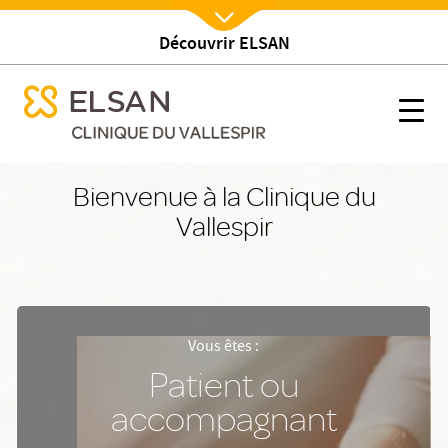
Découvrir ELSAN
Nx:Afficher menu
se menu mobile
Accueil
se menu mobile
Nx:s
Nx:Aller
au
Bienvenue à la Clinique du
contenu
Vallespir
principal
Vous êtes :
Patient ou
accompagnant