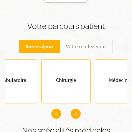
Votre parcours patient
Votre séjour
Votre rendez-vous
Ambulatoire
Chirurgie
Médecine
Nos spécialités médicales