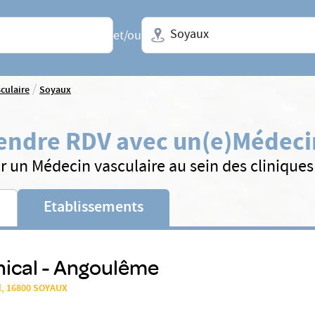
Ville + N° de département, régio
et/ou
/
culaire
Soyaux
endre RDV avec un(e)
Médecin
r un Médecin vasculaire au sein des clinique
Etablissements
nical - Angoulême
l, 16800 SOYAUX