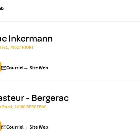
eb
que Inkermann
28761, 79027 NIORT
Courriel
→
Site Web
asteur - Bergerac
ur Pozzi, 24100 BERGERAC
Courriel
→
Site Web