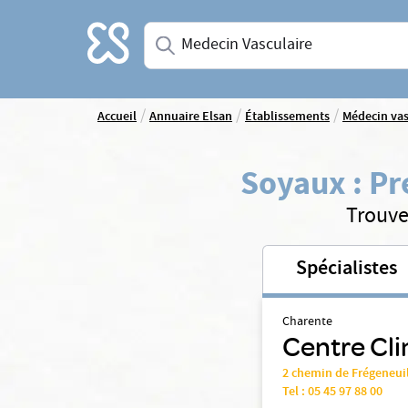
Accueil
Saisissez une spécialité ou un service
/
/
/
Accueil
Annuaire Elsan
Établissements
Médecin vas
Soyaux
:
Pr
Trouve
Spécialistes
Charente
Centre Cli
2 chemin de Frégeneui
Tel :
05 45 97 88 00