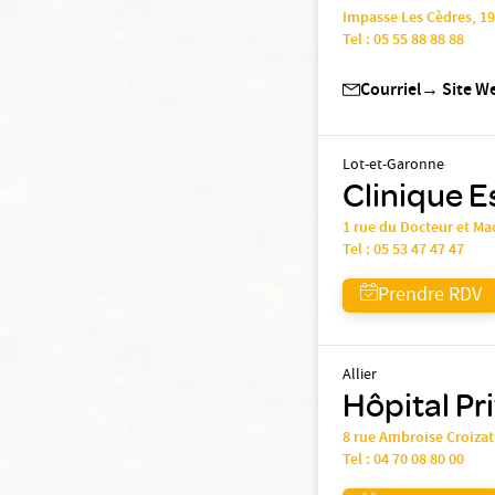
Impasse Les Cèdres, 1
Tel :
05 55 88 88 88
Courriel
→
Site W
Lot-et-Garonne
Clinique Es
1 rue du Docteur et 
Tel :
05 53 47 47 47
Prendre RDV
Allier
Hôpital Pr
8 rue Ambroise Croiza
Tel :
04 70 08 80 00