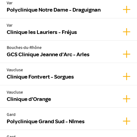
Var
Affic
Polyclinique Notre Dame - Draguignan
Var
Affich
Clinique les Lauriers - Fréjus
Bouches-du-Rhône
Affic
GCS Clinique Jeanne d'Arc - Arles
Vaucluse
Affic
Clinique Fontvert - Sorgues
Vaucluse
Affic
Clinique d'Orange
Gard
Affic
Polyclinique Grand Sud - Nîmes