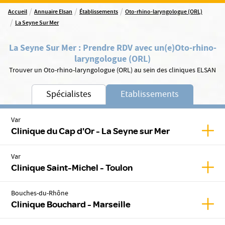
/
/
/
Accueil
Annuaire Elsan
Établissements
Oto-rhino-laryngologue (ORL)
/
La Seyne Sur Mer
La Seyne Sur Mer
:
Prendre RDV avec un(e)
Oto-rhino-
laryngologue (ORL)
Trouver un Oto-rhino-laryngologue (ORL) au sein des cliniques ELSAN
Spécialistes
Etablissements
Var
Affic
Clinique du Cap d'Or - La Seyne sur Mer
Var
Affic
Clinique Saint-Michel - Toulon
Bouches-du-Rhône
Affic
Clinique Bouchard - Marseille