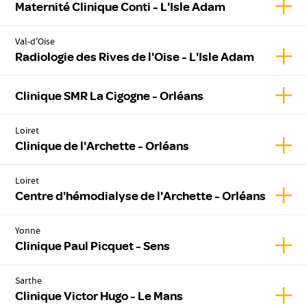
Affic
Maternité Clinique Conti - L'Isle Adam
Val-d'Oise
Affic
Radiologie des Rives de l'Oise - L'Isle Adam
Affic
Clinique SMR La Cigogne - Orléans
Loiret
Affic
Clinique de l'Archette - Orléans
Loiret
Affic
Centre d'hémodialyse de l'Archette - Orléans
Yonne
Affic
Clinique Paul Picquet - Sens
Sarthe
Affic
Clinique Victor Hugo - Le Mans