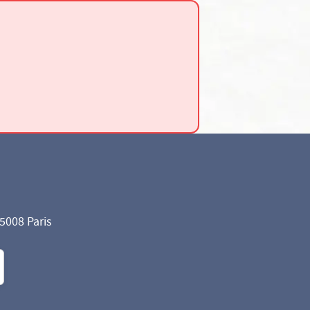
75008 Paris