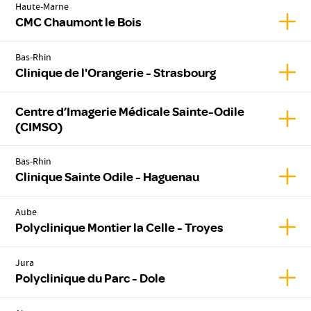
Haute-Marne
Affic
CMC Chaumont le Bois
Bas-Rhin
Affic
Clinique de l'Orangerie - Strasbourg
Centre d’Imagerie Médicale Sainte-Odile
Affic
(CIMSO)
Bas-Rhin
Affic
Clinique Sainte Odile - Haguenau
Aube
Affic
Polyclinique Montier la Celle - Troyes
Jura
Affic
Polyclinique du Parc - Dole