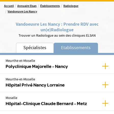
/
/
/
Accueil
Annuaire Elsan
Établissements
Radiologue
/
Vandoeuvre Les Nancy
Vandoeuvre Les Nancy
:
Prendre RDV avec
un(e)
Radiologue
Trouver un Radiologue au sein des cliniques ELSAN
Spécialistes
Etablissements
Meurthe-et-Moselle
Affic
Polyclinique Majorelle - Nancy
Meurthe-et-Moselle
Affic
Hôpital Privé Nancy Lorraine
Moselle
Affic
Hôpital-Clinique Claude Bernard - Metz