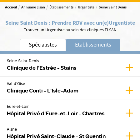
/
/
/
/
Accueil
Annuaire Elsan
Établissements
Urgentiste
Seine Saint Denis
Seine Saint Denis
:
Prendre RDV avec un(e)
Urgentiste
Trouver un Urgentiste au sein des cliniques ELSAN
Spécialistes
Etablissements
Seine-Saint-Denis
Affich
Clinique de l'Estrée - Stains
Val-d'Oise
Affic
Clinique Conti - L'Isle-Adam
Eure-et-Loir
Affic
Hôpital Privé d'Eure-et-Loir - Chartres
Aisne
Affic
Hôpital Privé Saint-Claude - St Quentin