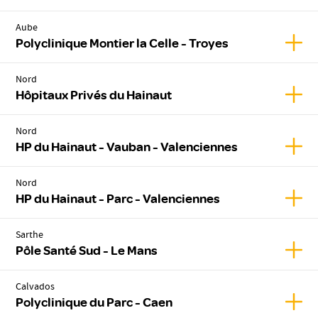
Aube
Affic
Polyclinique Montier la Celle - Troyes
Nord
Affic
Hôpitaux Privés du Hainaut
Nord
Affic
HP du Hainaut - Vauban - Valenciennes
Nord
Affic
HP du Hainaut - Parc - Valenciennes
Sarthe
Affic
Pôle Santé Sud - Le Mans
Calvados
Affic
Polyclinique du Parc - Caen