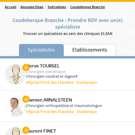
/
/
/
Accueil
Annuaire Elsan
Spécialistes
Coudekerque Branche
Coudekerque Branche
:
Prendre RDV avec un(e)
spécialiste
Trouver un spécialiste au sein des cliniques ELSAN
Spécialistes
Etablissements
Herve TOURSEL
Chirurgien bariatrique
Chirurgien viscéral et digestif
Hôpital Privé des Flandres - Dunkerque
Damien ARNALSTEEN
Chirurgien orthopédiste et traumatologue
Hôpital Privé des Flandres - Dunkerque
Laurent FINET