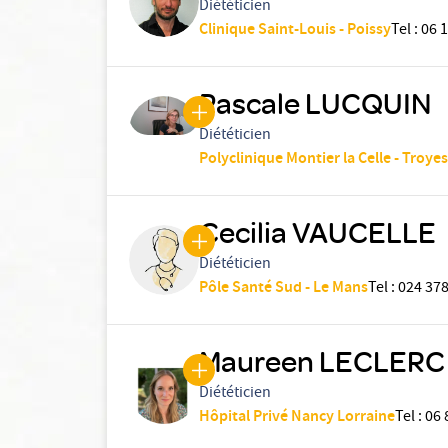
Diététicien
Clinique Saint-Louis - Poissy
Tel
:
06 1
Pascale LUCQUIN
Diététicien
Polyclinique Montier la Celle - Troyes
Cecilia VAUCELLE
Diététicien
Pôle Santé Sud - Le Mans
Tel
:
024 378
Maureen LECLERC
Diététicien
Hôpital Privé Nancy Lorraine
Tel
:
06 