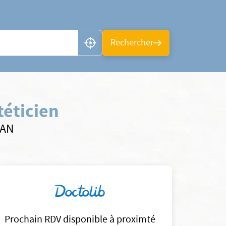
n ou CP
Rechercher
téticien
SAN
Prochain RDV disponible à proximté