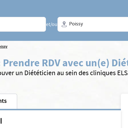
Ville + N° de département, régio
et/ou
issy
:
Prendre RDV avec un(e) Dié
ouver un Diététicien au sein des cliniques EL
nts
I