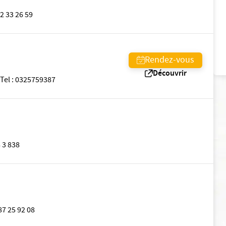
2 33 26 59
Rendez-vous
Découvrir
Tel
:
0325759387
 3 838
87 25 92 08