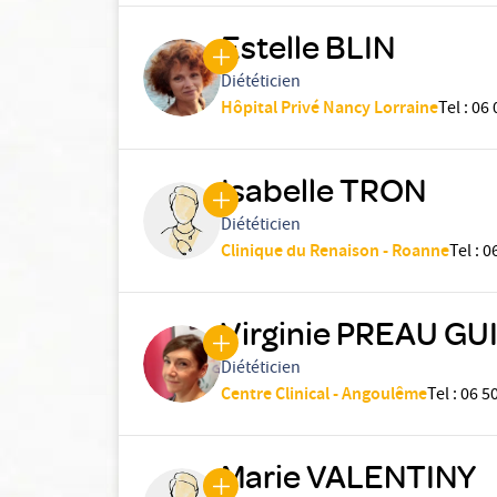
Estelle BLIN
Diététicien
Hôpital Privé Nancy Lorraine
Tel
:
06 
Isabelle TRON
Diététicien
Clinique du Renaison - Roanne
Tel
:
0
Virginie PREAU G
Diététicien
Centre Clinical - Angoulême
Tel
:
06 50
Marie VALENTINY