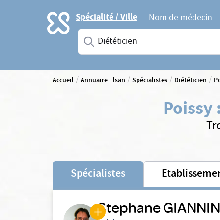
Accueil
Spécialité / Ville
Nom de médecin
Saisissez une spécialité ou un service
/
/
/
/
Accueil
Annuaire Elsan
Spécialistes
Diététicien
Po
Poissy
Tr
Spécialistes
Etablisseme
Stephane GIANNIN