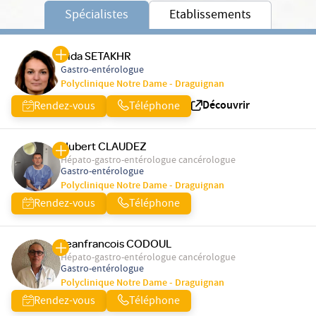
Spécialistes
Etablissements
Vida SETAKHR
Gastro-entérologue
Polyclinique Notre Dame - Draguignan
Découvrir
Rendez-vous
Téléphone
Hubert CLAUDEZ
Hépato-gastro-entérologue cancérologue
Gastro-entérologue
Polyclinique Notre Dame - Draguignan
Rendez-vous
Téléphone
Jeanfrancois CODOUL
Hépato-gastro-entérologue cancérologue
Gastro-entérologue
Polyclinique Notre Dame - Draguignan
Rendez-vous
Téléphone