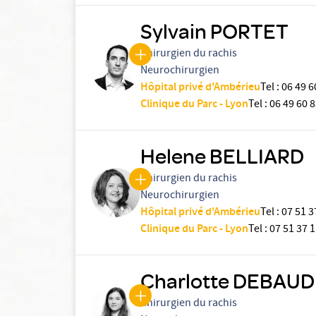
Sylvain PORTET
Chirurgien du rachis
Neurochirurgien
Hôpital privé d'Ambérieu
Tel
:
06 49 6
Clinique du Parc - Lyon
Tel
:
06 49 60 8
Helene BELLIARD
Chirurgien du rachis
Neurochirurgien
Hôpital privé d'Ambérieu
Tel
:
07 51 3
Clinique du Parc - Lyon
Tel
:
07 51 37 1
Charlotte DEBAUD
Chirurgien du rachis