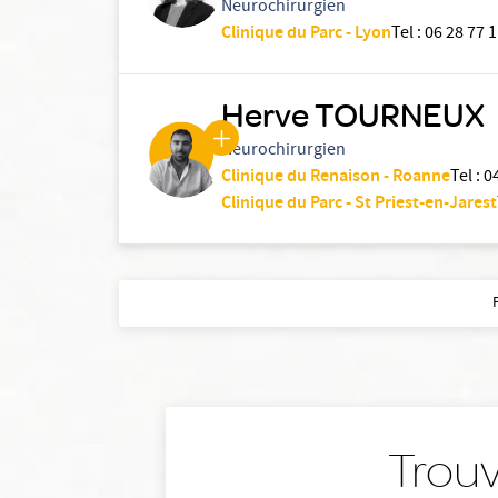
Neurochirurgien
Clinique du Parc - Lyon
Tel
:
06 28 77 1
Herve TOURNEUX
Neurochirurgien
Clinique du Renaison - Roanne
Tel
:
0
Clinique du Parc - St Priest-en-Jarest
Trouv