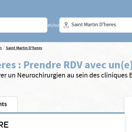
Ville + N° de département, régio
et/ou
/
n
Saint Martin D'heres
eres
:
Prendre RDV avec un(e
er un Neurochirurgien au sein des cliniques
nts
RE