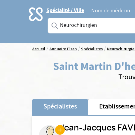
Accueil
Spécialité / Ville
Nom de médecin
Saisissez une spécialité ou un service
/
/
/
Accueil
Annuaire Elsan
Spécialistes
Neurochirurgie
Saint Martin D'h
Trouv
Spécialistes
Etablisseme
Jean-Jacques FAV