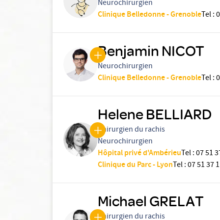
Neurochirurgien
Clinique Belledonne - Grenoble
Tel
:
0
Benjamin NICOT
Neurochirurgien
Clinique Belledonne - Grenoble
Tel
:
0
Helene BELLIARD
Chirurgien du rachis
Neurochirurgien
Hôpital privé d'Ambérieu
Tel
:
07 51 3
Clinique du Parc - Lyon
Tel
:
07 51 37 1
Michael GRELAT
Chirurgien du rachis