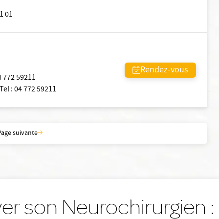
1 01
Rendez-vous
4 772 59211
Tel
:
04 772 59211
Page suivante
er son Neurochirurgien :