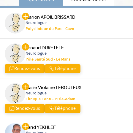
Spécialistes
Etablissements
Marion APOIL BRISSARD
Neurologue
Polyclinique du Parc - Caen
Arnaud DURETETE
Neurologue
Pôle Santé Sud - Le Mans
Rendez-vous
Téléphone
Marie Violaine LEBOUTEUX
Neurologue
Clinique Conti - L'Isle-Adam
Rendez-vous
Téléphone
Farid YEKHLEF