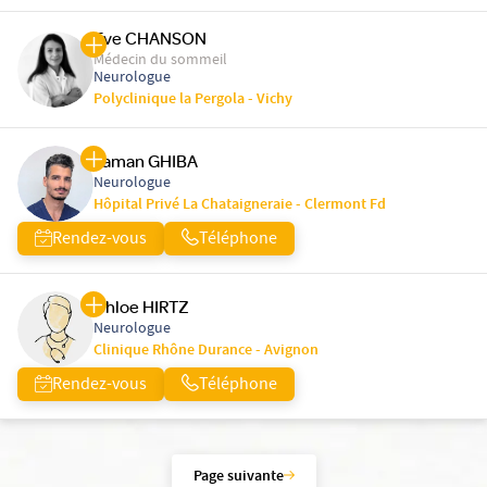
Eve CHANSON
Médecin du sommeil
Neurologue
Polyclinique la Pergola - Vichy
Yaman GHIBA
Neurologue
Hôpital Privé La Chataigneraie - Clermont Fd
Rendez-vous
Téléphone
Chloe HIRTZ
Neurologue
Clinique Rhône Durance - Avignon
Rendez-vous
Téléphone
Page suivante