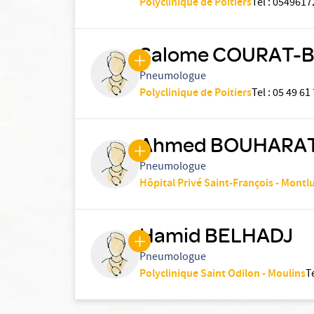
Polyclinique de Poitiers
Tel
:
0549617
Salome COURAT-
Pneumologue
Polyclinique de Poitiers
Tel
:
05 49 61
Ahmed BOUHARAT
Pneumologue
Hôpital Privé Saint-François - Montl
Hamid BELHADJ
Pneumologue
Polyclinique Saint Odilon - Moulins
T