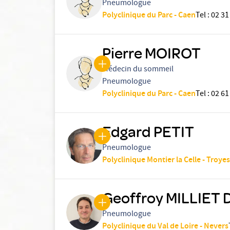
Pneumologue
Polyclinique du Parc - Caen
Tel
:
02 31
Pierre MOIROT
Médecin du sommeil
Pneumologue
Polyclinique du Parc - Caen
Tel
:
02 61
Edgard PETIT
Pneumologue
Polyclinique Montier la Celle - Troyes
Geoffroy MILLIET
Pneumologue
Polyclinique du Val de Loire - Nevers