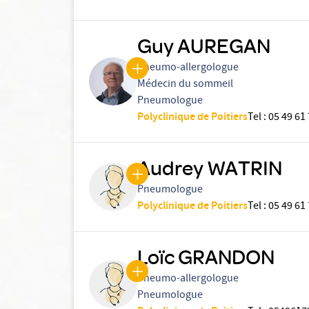
Guy AUREGAN
Pneumo-allergologue
Médecin du sommeil
Pneumologue
Polyclinique de Poitiers
Tel
:
05 49 61
Audrey WATRIN
Pneumologue
Polyclinique de Poitiers
Tel
:
05 49 61
Loïc GRANDON
Pneumo-allergologue
Pneumologue