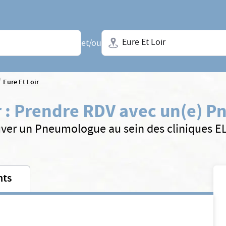
Ville + N° de département, régio
et/ou
/
Eure Et Loir
r
:
Prendre RDV avec un(e) 
ver un Pneumologue au sein des cliniques 
nts