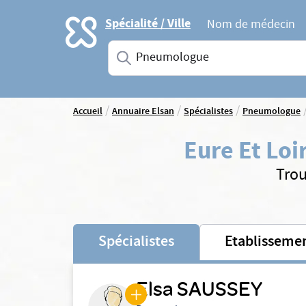
Accueil
Spécialité / Ville
Nom de médecin
Saisissez une spécialité ou un service
/
/
/
Accueil
Annuaire Elsan
Spécialistes
Pneumologue
Eure Et Loi
Trou
Spécialistes
Etablisseme
Elsa SAUSSEY