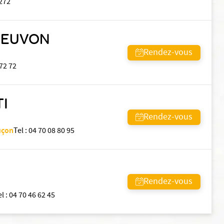
272
BEUVON
Rendez-vous
 72 72
I
Rendez-vous
uçon
Tel
:
04 70 08 80 95
Rendez-vous
el
:
04 70 46 62 45