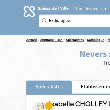
Accueil
Spécialité / Ville
Nom de médecin
Saisissez une spécialité ou un service
/
/
/
/
Accueil
Annuaire Elsan
Spécialistes
Radiologue
N
Nevers
Tr
Spécialistes
Etablisseme
Isabelle CHOLLEY