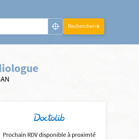
n ou CP
Rechercher
diologue
SAN
Prochain RDV disponible à proximté