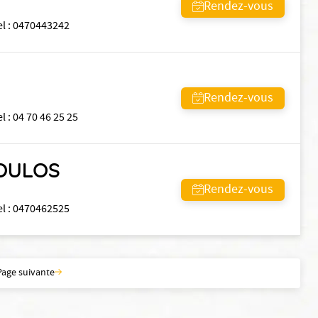
Rendez-vous
el
:
0470443242
Rendez-vous
el
:
04 70 46 25 25
POULOS
Rendez-vous
el
:
0470462525
Page suivante