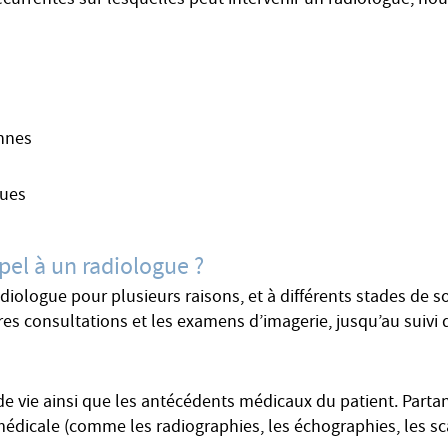
écurrentes sur lesquelles peut intervenir un radiologue, nou
ennes
ques
pel à un radiologue ?
adiologue pour plusieurs raisons, et à différents stades de
res consultations et les examens d’imagerie, jusqu’au suivi
e vie ainsi que les antécédents médicaux du patient. Partant
édicale (comme les radiographies, les échographies, les scann