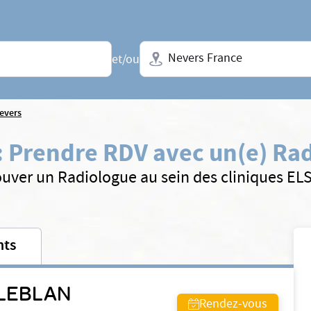
Ville + N° de département, régio
et/ou
evers
:
Prendre RDV avec un(e) Ra
ouver un Radiologue au sein des cliniques EL
nts
 LEBLAN
Rendez-vous