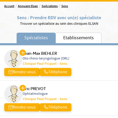
/
/
/
Accueil
Annuaire Elsan
Spécialistes
Sens
Sens
:
Prendre RDV avec un(e) spécialiste
Trouver un spécialiste au sein des cliniques ELSAN
Spécialistes
Etablissements
Jean-Max BIEHLER
Oto-rhino-laryngologue (ORL)
Clinique Paul Picquet - Sens
Rendez-vous
Téléphone
Eric PREVOT
Ophtalmologue
Clinique Paul Picquet - Sens
Rendez-vous
Téléphone