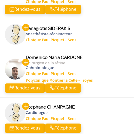
Clinique Paul Picquet - Sens
Rendez-vous
Téléphone
Panagiotis SIDERAKIS
Anesthésiste-réanimateur
Clinique Paul Picquet - Sens
Domenico Maria CARDONE
Chirurgien de la rétine
Ophtalmologue
Clinique Paul Picquet - Sens
Polyclinique Montier la Celle - Troyes
Rendez-vous
Téléphone
Stephane CHAMPAGNE
Cardiologue
Clinique Paul Picquet - Sens
Rendez-vous
Téléphone