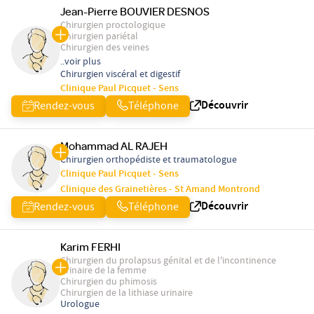
Jean-Pierre BOUVIER DESNOS
Chirurgien proctologique
Chirurgien pariétal
Chirurgien des veines
..voir plus
Chirurgien viscéral et digestif
Clinique Paul Picquet - Sens
Découvrir
Rendez-vous
Téléphone
Mohammad AL RAJEH
Chirurgien orthopédiste et traumatologue
Clinique Paul Picquet - Sens
Clinique des Grainetières - St Amand Montrond
Découvrir
Rendez-vous
Téléphone
Karim FERHI
Chirurgien du prolapsus génital et de l'incontinence
urinaire de la femme
Chirurgien du phimosis
Chirurgien de la lithiase urinaire
Urologue