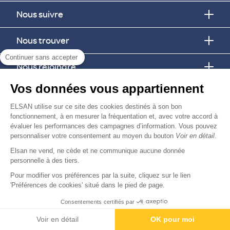
Nous suivre
Nous trouver
Continuer sans accepter
Nous rejoindre
Vos données vous appartiennent
Devenir fournisseur
ELSAN utilise sur ce site des cookies destinés à son bon
fonctionnement, à en mesurer la fréquentation et, avec votre accord à
© Copyright 2026
Elsan
évaluer les performances des campagnes d’information. Vous pouvez
-
-
-
-
Mentions Légales
Données personnelles
Gestion des cookies
Droits & Devoirs
personnaliser votre consentement au moyen du bouton
Voir en détail
.
Agence digitale : VOID
Elsan ne vend, ne cède et ne communique aucune donnée
personnelle à des tiers.
Pour modifier vos préférences par la suite, cliquez sur le lien
'Préférences de cookies' situé dans le pied de page.
Consentements certifiés par
Voir en détail
OK pour moi