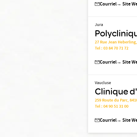
Courriel
→
Site W
Jura
Polycliniq
27 Rue Jean Heberling,
Tel :
03 84 70 71 72
Courriel
→
Site W
Vaucluse
Clinique 
259 Route du Parc, 84
Tel :
04 90 51 31 00
Courriel
→
Site W