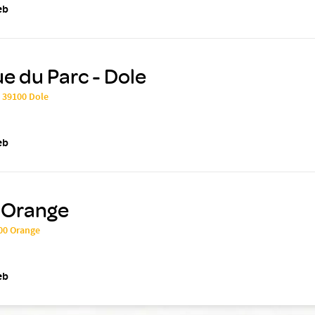
eb
ue du Parc - Dole
 39100 Dole
eb
d'Orange
100 Orange
eb