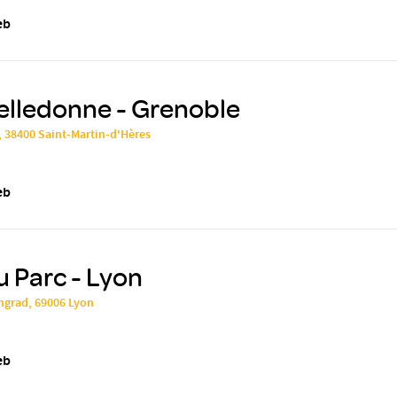
eb
elledonne - Grenoble
, 38400 Saint-Martin-d'Hères
eb
u Parc - Lyon
ngrad, 69006 Lyon
eb