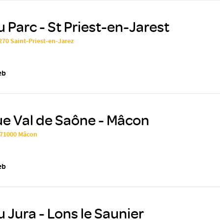
u Parc - St Priest-en-Jarest
2270 Saint-Priest-en-Jarez
eb
ue Val de Saône - Mâcon
 71000 Mâcon
eb
u Jura - Lons le Saunier