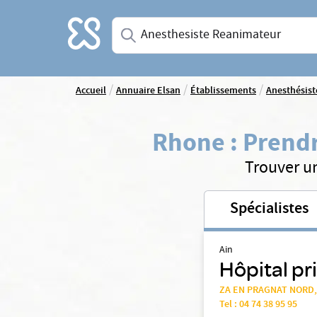
Accueil
Saisissez une spécialité ou un service
/
/
/
Accueil
Annuaire Elsan
Établissements
Anesthésist
Rhone
:
Prendr
Trouver u
Spécialistes
Ain
Hôpital pr
ZA EN PRAGNAT NORD,
Tel :
04 74 38 95 95