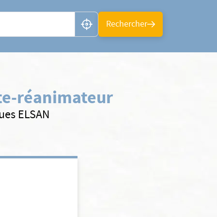
n ou CP
Rechercher
te-réanimateur
ques ELSAN