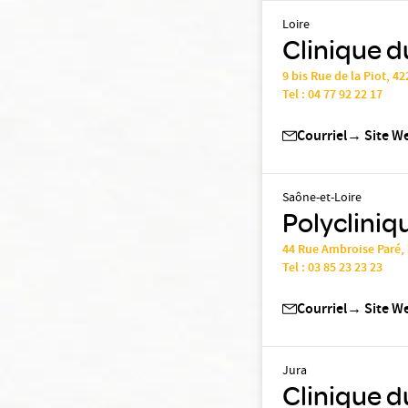
Loire
Clinique d
9 bis Rue de la Piot, 4
Tel :
04 77 92 22 17
Courriel
→
Site W
Saône-et-Loire
Polycliniq
44 Rue Ambroise Paré,
Tel :
03 85 23 23 23
Courriel
→
Site W
Jura
Clinique d