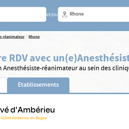
Ville + N° de département, régio
et/ou
/
e-réanimateur
Rhone
e RDV avec un(e)
Anesthésis
n Anesthésiste-réanimateur au sein des clini
Etablissements
ivé d'Ambérieu
 01500 Ambérieu-en-Bugey