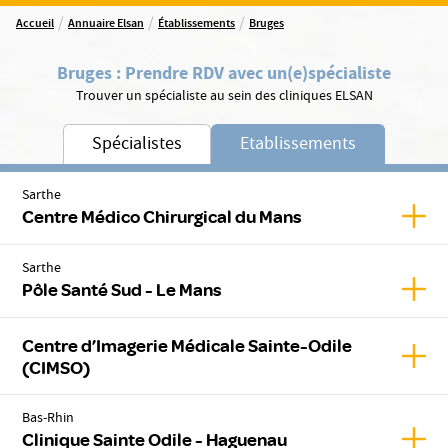
/
/
/
Accueil
Annuaire Elsan
Établissements
Bruges
Bruges
:
Prendre RDV avec un(e)
spécialiste
Trouver un spécialiste au sein des cliniques ELSAN
Spécialistes
Etablissements
Sarthe
Affic
Centre Médico Chirurgical du Mans
Sarthe
Affic
Pôle Santé Sud - Le Mans
Centre d’Imagerie Médicale Sainte-Odile
Affic
(CIMSO)
Bas-Rhin
Affic
Clinique Sainte Odile - Haguenau