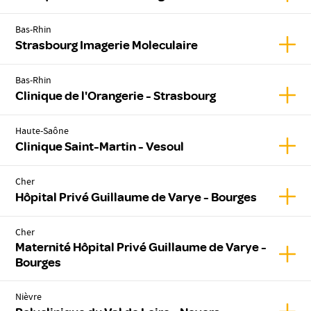
Bas-Rhin
Affic
Strasbourg Imagerie Moleculaire
Bas-Rhin
Affic
Clinique de l'Orangerie - Strasbourg
Haute-Saône
Affic
Clinique Saint-Martin - Vesoul
Cher
Affic
Hôpital Privé Guillaume de Varye - Bourges
Cher
Maternité Hôpital Privé Guillaume de Varye -
Affic
Bourges
Nièvre
Affic