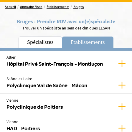
/
/
/
Accueil
Annuaire Elsan
Établissements
Bruges
Bruges
:
Prendre RDV avec un(e)
spécialiste
Trouver un spécialiste au sein des cliniques ELSAN
Spécialistes
Etablissements
Allier
Affic
Hôpital Privé Saint-François - Montluçon
Saône-et-Loire
Affic
Polyclinique Val de Saône - Mâcon
Vienne
Affic
Polyclinique de Poitiers
Vienne
Affic
HAD - Poitiers