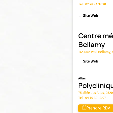
Tel :
02 28 24 32 20
→
Site Web
Centre méd
Bellamy
165 Rue Paul Bellamy,
→
Site Web
Allier
Polycliniqu
75 allée des Ailes, 032
Tel :
04 70 30 13 07
Prendre RDV