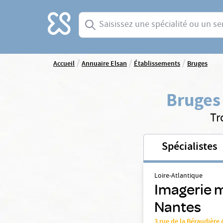
Accueil
Saisissez une spécialité ou un service
/
/
/
Accueil
Annuaire Elsan
Établissements
Bruges
Bruges
Tr
Spécialistes
Loire-Atlantique
Imagerie m
Nantes
3 rue de la Béraudièr