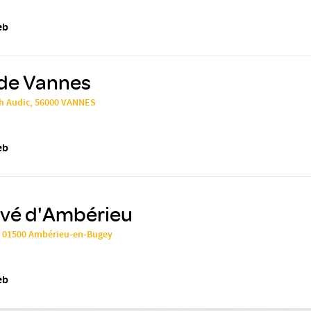
eb
de Vannes
ph Audic, 56000 VANNES
eb
ivé d'Ambérieu
 01500 Ambérieu-en-Bugey
eb