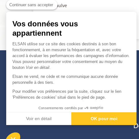
Continuer sans accepter
Saint-saulve
Vos données vous
appartiennent
ELSAN utilise sur ce site des cookies destinés à son bon
fonctionnement, à en mesurer la fréquentation et, avec votre
accord à évaluer les performances des campagnes d’information.
Vous pouvez personnaliser votre consentement au moyen du
bouton
Voir en détail
.
Elsan ne vend, ne cède et ne communique aucune donnée
personnelle à des tiers.
Pour modifier vos préférences par la suite, cliquez sur le lien
'Préférences de cookies' situé dans le pied de page.
Consentements certifiés par
Voir en détail
OK pour moi
D
Axeptio consent
Plateforme de Gestion du Consentement : Personnali
Notre plateforme vous permet d'adapter et de gérer vo