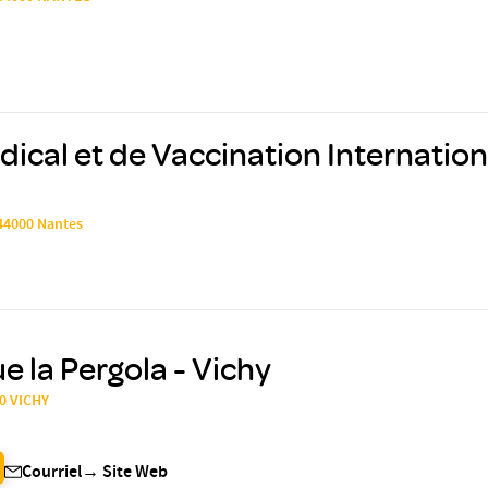
ical et de Vaccination Internatio
 44000 Nantes
e la Pergola - Vichy
00 VICHY
Courriel
→
Site Web