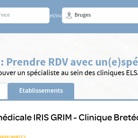
Ville + N° de département, régio
et/ou
:
Prendre RDV avec un(e)
spé
ouver un spécialiste au sein des cliniques EL
Etablissements
édicale IRIS GRIM - Clinique Breté
e 44000 NANTES