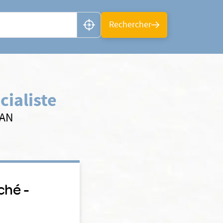
n ou CP
Rechercher
cialiste
SAN
ché -