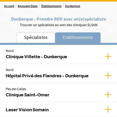
/
/
/
Accueil
Annuaire Elsan
Établissements
Dunkerque
Dunkerque
:
Prendre RDV avec un(e)
spécialiste
Trouver un spécialiste au sein des cliniques ELSAN
Spécialistes
Etablissements
Nord
Affic
Clinique Villette - Dunkerque
Nord
Affic
Hôpital Privé des Flandres - Dunkerque
Pas-de-Calais
Affic
Clinique Saint-Omer
Affic
Laser Vision Somain