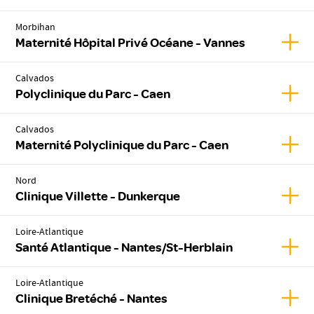
Morbihan
Affic
Maternité Hôpital Privé Océane - Vannes
Calvados
Affic
Polyclinique du Parc - Caen
Calvados
Affic
Maternité Polyclinique du Parc - Caen
Nord
Affic
Clinique Villette - Dunkerque
Loire-Atlantique
Affic
Santé Atlantique - Nantes/St-Herblain
Loire-Atlantique
Affic
Clinique Bretéché - Nantes