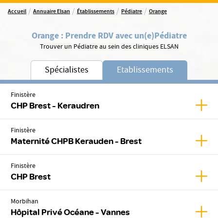
/
/
/
/
Accueil
Annuaire Elsan
Établissements
Pédiatre
Orange
Orange
:
Prendre RDV avec un(e)
Pédiatre
Trouver un Pédiatre au sein des cliniques ELSAN
Spécialistes
Etablissements
Finistère
Affic
CHP Brest - Keraudren
Finistère
Affic
Maternité CHPB Kerauden - Brest
Finistère
Affic
CHP Brest
Morbihan
Affic
Hôpital Privé Océane - Vannes