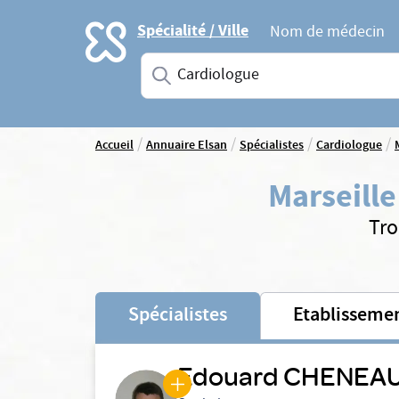
Accueil
Spécialité / Ville
Nom de médecin
Saisissez une spécialité ou un service
/
/
/
/
Accueil
Annuaire Elsan
Spécialistes
Cardiologue
Marseille
Tro
Spécialistes
Etablisseme
Edouard CHENEA