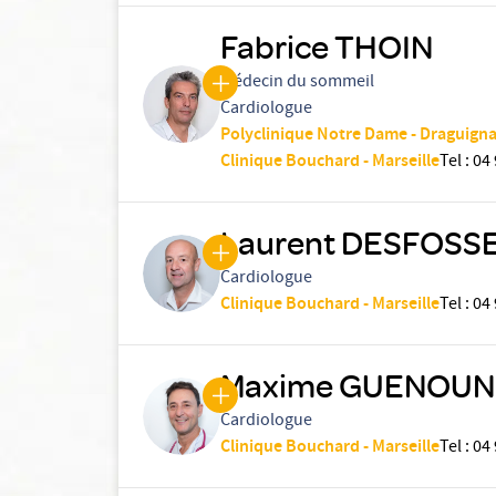
Fabrice THOIN
Médecin du sommeil
Cardiologue
Polyclinique Notre Dame - Draguign
Clinique Bouchard - Marseille
Tel
:
04 
Laurent DESFOSS
Cardiologue
Clinique Bouchard - Marseille
Tel
:
04 
Maxime GUENOUN
Cardiologue
Clinique Bouchard - Marseille
Tel
:
04 