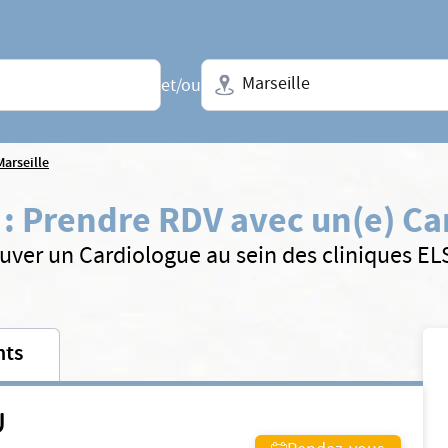
Ville + N° de département, régio
et/ou
Marseille
:
Prendre RDV avec un(e) Ca
uver un Cardiologue au sein des cliniques E
nts
U