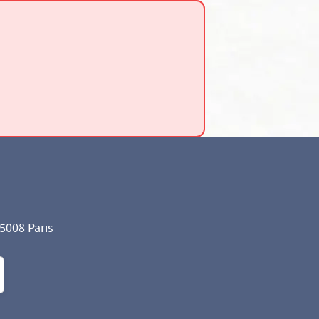
75008 Paris