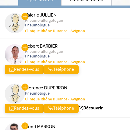
Spécialistes
Etablissements
Valerie JULLIEN
Pneumo-allergologue
Pneumologue
Clinique Rhône Durance - Avignon
Robert BARBIER
Pneumo-allergologue
Pneumologue
Clinique Rhône Durance - Avignon
Rendez-vous
Téléphone
Florence DUPERRON
Pneumologue
Clinique Rhône Durance - Avignon
Découvrir
Rendez-vous
Téléphone
Henri MARSON