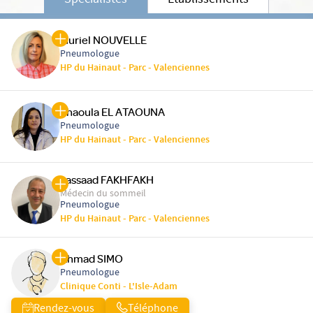
Spécialistes
Etablissements
Muriel NOUVELLE
Pneumologue
HP du Hainaut - Parc - Valenciennes
Khaoula EL ATAOUNA
Pneumologue
HP du Hainaut - Parc - Valenciennes
Lassaad FAKHFAKH
Médecin du sommeil
Pneumologue
HP du Hainaut - Parc - Valenciennes
Ahmad SIMO
Pneumologue
Clinique Conti - L'Isle-Adam
Rendez-vous
Téléphone