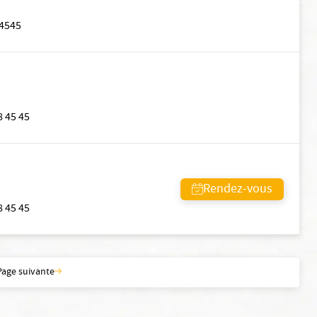
4545
8 45 45
Rendez-vous
8 45 45
Page suivante