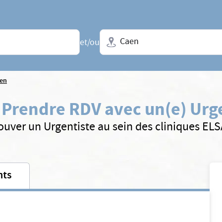
Ville + N° de département, régio
et/ou
en
:
Prendre RDV avec un(e) Urg
ouver un Urgentiste au sein des cliniques EL
nts