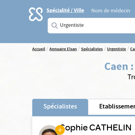
Accueil
Spécialité / Ville
Nom de médecin
Saisissez une spécialité ou un service
/
/
/
/
Accueil
Annuaire Elsan
Spécialistes
Urgentiste
Ca
Caen
Tr
Spécialistes
Etablisseme
Sophie CATHELIN