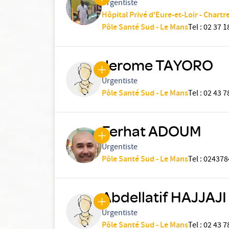
Urgentiste
Hôpital Privé d'Eure-et-Loir - Chartr
Pôle Santé Sud - Le Mans
Tel
:
02 37 1
Jerome TAYORO
Urgentiste
Pôle Santé Sud - Le Mans
Tel
:
02 43 7
Ferhat ADOUM
Urgentiste
Pôle Santé Sud - Le Mans
Tel
:
024378
Abdellatif HAJJAJI
Urgentiste
Pôle Santé Sud - Le Mans
Tel
:
02 43 7