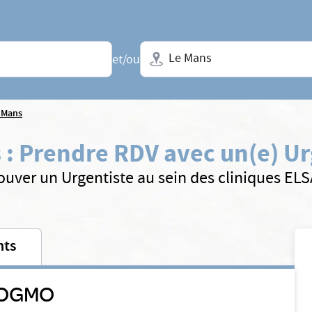
Ville + N° de département, régio
et/ou
 Mans
s
:
Prendre RDV avec un(e) Ur
ouver un Urgentiste au sein des cliniques EL
nts
 LOGMO