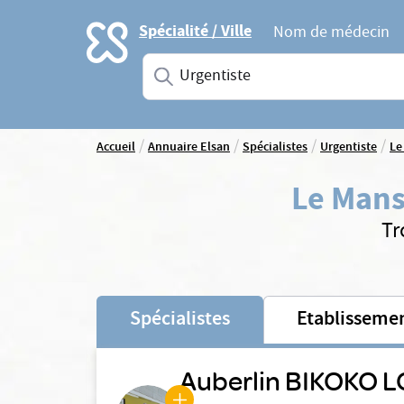
Accueil
Spécialité / Ville
Nom de médecin
Saisissez une spécialité ou un service
/
/
/
/
Accueil
Annuaire Elsan
Spécialistes
Urgentiste
Le
Le Man
Tr
Spécialistes
Etablisseme
Auberlin BIKOKO