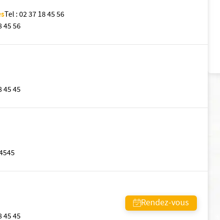
es
Tel
:
02 37 18 45 56
8 45 56
8 45 45
4545
Rendez-vous
8 45 45