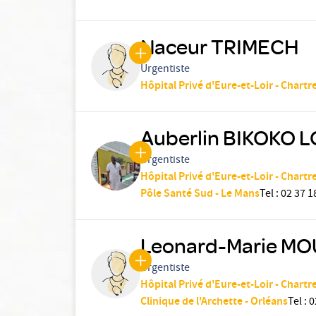
Naceur TRIMECH
Urgentiste
Hôpital Privé d'Eure-et-Loir - Chartr
Auberlin BIKOKO
Urgentiste
Hôpital Privé d'Eure-et-Loir - Chartr
Pôle Santé Sud - Le Mans
Tel
:
02 37 1
Leonard-Marie M
Urgentiste
Hôpital Privé d'Eure-et-Loir - Chartr
Clinique de l'Archette - Orléans
Tel
:
0