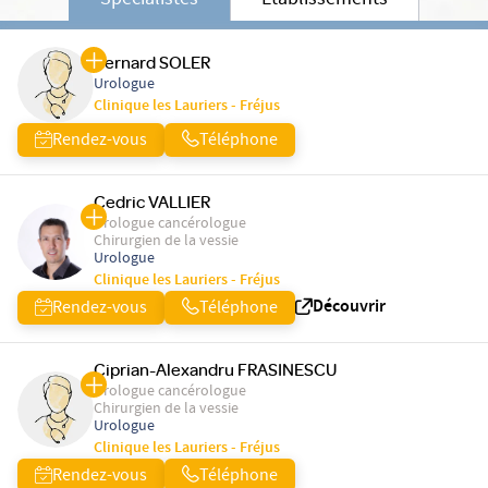
Spécialistes
Etablissements
Bernard SOLER
Urologue
Clinique les Lauriers - Fréjus
Rendez-vous
Téléphone
Cedric VALLIER
Urologue cancérologue
Chirurgien de la vessie
Urologue
Clinique les Lauriers - Fréjus
Découvrir
Rendez-vous
Téléphone
Ciprian-Alexandru FRASINESCU
Urologue cancérologue
Chirurgien de la vessie
Urologue
Clinique les Lauriers - Fréjus
Rendez-vous
Téléphone