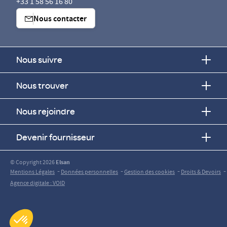
+33 1 58 56 16 80
Nous contacter
Nous suivre
Nous trouver
Nous rejoindre
Devenir fournisseur
© Copyright 2026
Elsan
-
-
-
-
Mentions Légales
Données personnelles
Gestion des cookies
Droits & Devoirs
Agence digitale : VOID