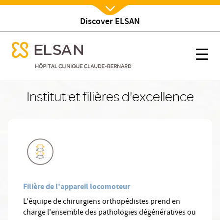
Discover ELSAN
Nx:Afficher menu
se menu mobile
Etablissement
se menu mobile
Nx:s
Nx:Aller
au
Institut et filières d'excellence
contenu
principal
Filière de l'appareil locomoteur
L'équipe de chirurgiens orthopédistes prend en
charge l'ensemble des pathologies dégénératives ou