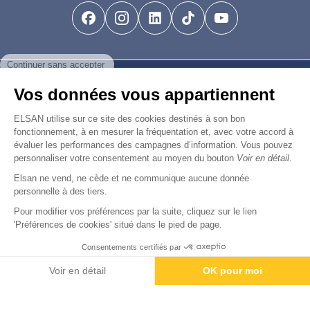
facebook-brands
instagram
linkedin-brands
tiktok-brands
youtube
Continuer sans accepter
Find us
Vos données vous appartiennent
Join us
ELSAN utilise sur ce site des cookies destinés à son bon
fonctionnement, à en mesurer la fréquentation et, avec votre accord à
évaluer les performances des campagnes d’information. Vous pouvez
personnaliser votre consentement au moyen du bouton
Voir en détail
.
Elsan ne vend, ne cède et ne communique aucune donnée
© Copyright 2026
Elsan
personnelle à des tiers.
-
-
-
-
Mentions Légales
Données personnelles
Gestion des cookies
Droits & Devoirs
Agence digitale : VOID
Pour modifier vos préférences par la suite, cliquez sur le lien
'Préférences de cookies' situé dans le pied de page.
Consentements certifiés par
Appointment
Payment
Voir en détail
OK pour moi
Axeptio consent
Plateforme de Gestion du Consentement : Personnalisez vos O
Notre plateforme vous permet d'adapter et de gérer vos paramètr