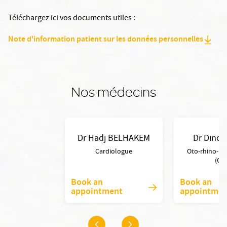
Téléchargez ici vos documents utiles :
Note d'information patient sur les données personnelles
Nos médecins
Dr Hadj BELHAKEM
Dr Dino 
Cardiologue
Oto-rhino-la
(OR
Book an
Book an
appointment
appointmen