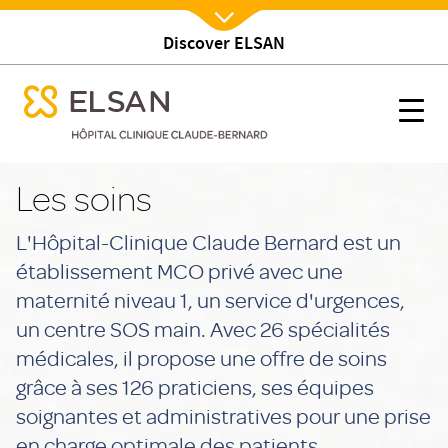
Discover ELSAN
Nx:Afficher menu
se menu mobile
Soins
se menu mobile
Nx:s
Nx:Aller
au
Les soins
contenu
principal
L'Hôpital-Clinique Claude Bernard est un
établissement MCO privé avec une
maternité niveau 1, un service d'urgences,
un centre SOS main. Avec 26 spécialités
médicales, il propose une offre de soins
grâce à ses 126 praticiens, ses équipes
soignantes et administratives pour une prise
en charge optimale des patients.