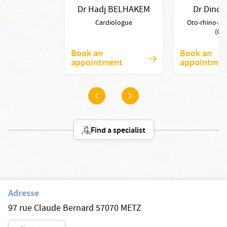
Dr Hadj BELHAKEM
Dr Dino 
Cardiologue
Oto-rhino-la
(OR
Book an
Book an
appointment
appointmen
Find a specialist
Adresse
97 rue Claude Bernard 57070 METZ