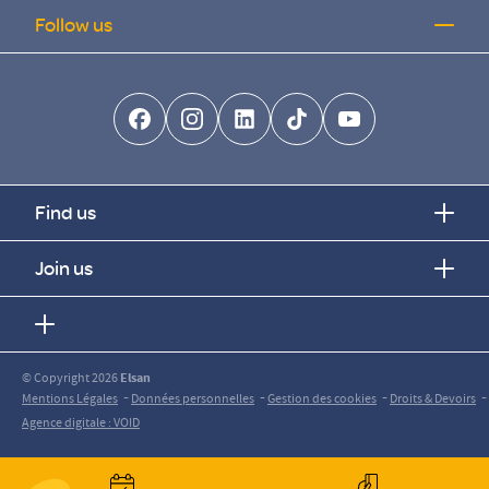
Follow us
facebook-brands
instagram
linkedin-brands
tiktok-brands
youtube
Find us
Join us
© Copyright 2026
Elsan
-
-
-
-
Mentions Légales
Données personnelles
Gestion des cookies
Droits & Devoirs
Agence digitale : VOID