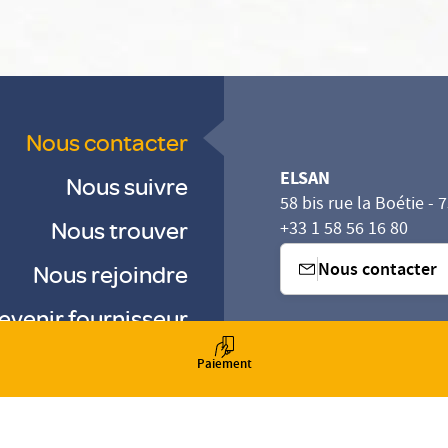
Nous contacter
ELSAN
Nous suivre
58 bis rue la Boétie - 
Nous trouver
+33 1 58 56 16 80
Nous contacter
Nous rejoindre
evenir fournisseur
sez vos Options
s paramètres de confidentialité, en garantissant la con
-
-
Paiement
-
Gestion des cookies
Droits & Devoirs
Agence digitale : VOID