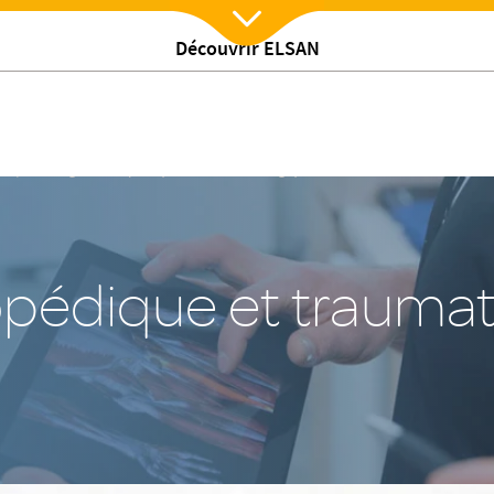
Découvrir ELSAN
Nx:Afficher menu
/
ts
Chirurgie orthopédique et traumatologique
opédique et trauma