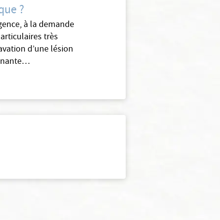
que ?
rgence, à la demande
rticulaires très
ravation d’une lésion
gênante…