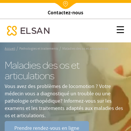
Contactez-nous
Nx:Annuaire
Maladies des os et articulations
Nx:s
se menu mobile
Nx:Aller
/
/
Accueil
Pathologies et traitements
Maladies des os et articulations
au
contenu
Maladies des os et
principal
articulations
Vous avez des problèmes de locomotion ? Votre
médecin vous a diagnostiqué un trouble ou une
pathologie orthopédique? Informez-vous sur les
examens et les traitements adaptés aux maladies des
os et articulations.
Prendre rendez-vous en ligne