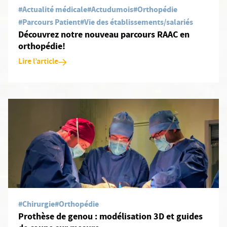
#Actualité médicale
#Actudumois
#Orthopédie
#Parcours Patient
#Vie des établissements/salariés
Découvrez notre nouveau parcours RAAC en
orthopédie!
Lire l’article
En savoir plus: Prothèse de genou : modélisation 3D et guides d
#Chirurgie
#Orthopédie
Prothèse de genou : modélisation 3D et guides