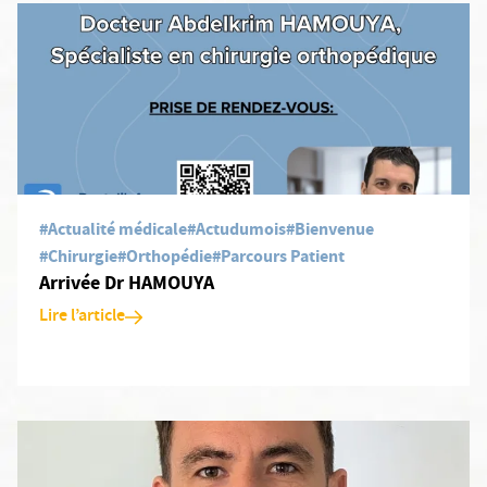
En savoir plus: Arrivée Dr HAMOUYA
#Actualité médicale
#Actudumois
#Bienvenue
#Chirurgie
#Orthopédie
#Parcours Patient
Arrivée Dr HAMOUYA
Lire l’article
En savoir plus: Arrivée du Dr Arthur HAVERLAN, chirurgien orth