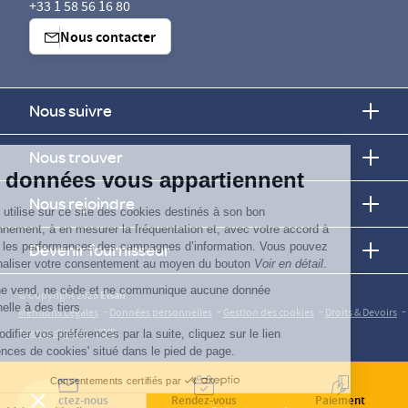
+33 1 58 56 16 80
Nous contacter
Nous suivre
Continuer sans accepter
Nous trouver
Vos données vous appartiennent
Nous rejoindre
ELSAN utilise sur ce site des cookies destinés à son bon
fonctionnement, à en mesurer la fréquentation et, avec votre accord à
évaluer les performances des campagnes d’information. Vous pouvez
Devenir fournisseur
personnaliser votre consentement au moyen du bouton
Voir en détail
.
Elsan ne vend, ne cède et ne communique aucune donnée
© Copyright 2026
Elsan
personnelle à des tiers.
-
-
-
-
Mentions Légales
Données personnelles
Gestion des cookies
Droits & Devoirs
Agence digitale : VOID
Pour modifier vos préférences par la suite, cliquez sur le lien
'Préférences de cookies' situé dans le pied de page.
Consentements certifiés par
Contactez-nous
Rendez-vous
Paiement