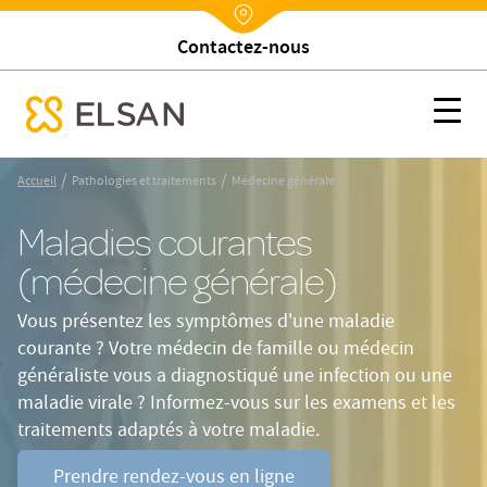
Contactez-nous
Nx:Annuaire
Médecine générale
Nx:s
se menu mobile
Nx:Aller
/
/
Accueil
Pathologies et traitements
Médecine générale
au
contenu
Maladies courantes
principal
(médecine générale)
Vous présentez les symptômes d'une maladie
courante ? Votre médecin de famille ou médecin
généraliste vous a diagnostiqué une infection ou une
maladie virale ? Informez-vous sur les examens et les
traitements adaptés à votre maladie.
Prendre rendez-vous en ligne