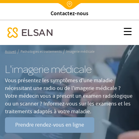
Contactez-nous
Nx:Annuaire
Imagerie médicale
Nx:s
se menu mobile
Nx:Aller
/
/
Accueil
Pathologies et traitements
Imagerie médicale
au
contenu
L'imagerie médicale
principal
Vous présentez les symptômes d'une maladie
nécessitant une radio ou de l'imagerie médicale ?
Votre médecin vous a prescrit un examen radiologique
ou un scanner ? Informez-vous sur les examens et les
traitements adaptés à votre maladie.
Prendre rendez-vous en ligne