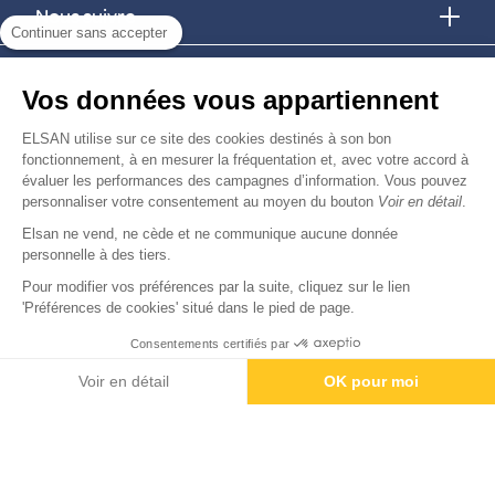
Nous suivre
Continuer sans accepter
Nous trouver
Vos données vous appartiennent
Nous rejoindre
ELSAN utilise sur ce site des cookies destinés à son bon
fonctionnement, à en mesurer la fréquentation et, avec votre accord à
évaluer les performances des campagnes d’information. Vous pouvez
Devenir fournisseur
personnaliser votre consentement au moyen du bouton
Voir en détail
.
Elsan ne vend, ne cède et ne communique aucune donnée
© Copyright 2026
Elsan
personnelle à des tiers.
-
-
-
-
Mentions Légales
Données personnelles
Gestion des cookies
Droits & Devoirs
Visiter notre espace Talents
Agence digitale : VOID
Pour modifier vos préférences par la suite, cliquez sur le lien
'Préférences de cookies' situé dans le pied de page.
Consentements certifiés par
Contactez-nous
Rendez-vous
Paiement
Voir en détail
OK pour moi
Axeptio consent
Plateforme de Gestion du Consentement : Personnalisez vos O
Notre plateforme vous permet d'adapter et de gérer vos paramètr