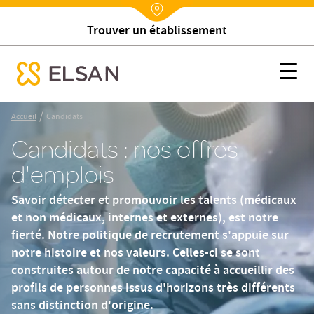
Rechercher un médecin
Nx:Annuaire
Candidats
Nx:s
se menu mobile
Nx:Aller
/
Accueil
Candidats
au
Candidats : nos offres
contenu
principal
d'emplois
Savoir détecter et promouvoir les talents (médicaux
et non médicaux, internes et externes), est notre
fierté. Notre politique de recrutement s'appuie sur
notre histoire et nos valeurs. Celles-ci se sont
construites autour de notre capacité à accueillir des
profils de personnes issus d'horizons très différents
sans distinction d'origine.