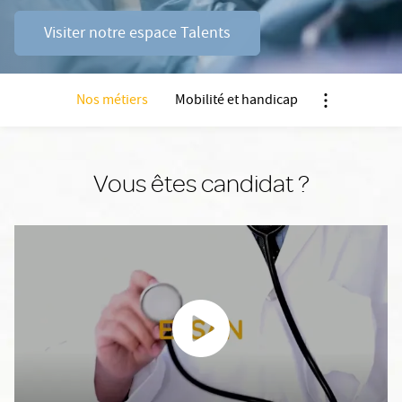
Visiter notre espace Talents
Nos métiers
Mobilité et handicap
Nx:Afficher m
Vous êtes candidat ?