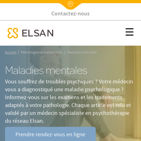
Contactez-nous
Nx:Annuaire
Maladies mentales
Nx:s
se menu mobile
Nx:Aller
/
/
Accueil
Pathologies et traitements
Maladies mentales
au
contenu
Maladies mentales
principal
Vous souffrez de troubles psychiques ? Votre médecin
vous a diagnostiqué une maladie psychologique ?
Informez-vous sur les examens et les traitements
adaptés à votre pathologie. Chaque article est relu et
validé par un médecin spécialiste en psychothérapie
du réseau Elsan.
Prendre rendez-vous en ligne