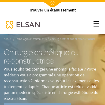
Rechercher un médecin
Nx:Annuaire
Chirurgie esthétique et reconstructrice
Nx:s
se menu mobile
Nx:Aller
/
/
Accueil
Pathologies et traitements
Chirurgie esthétique et reconstructrice
au
contenu
Chirurgie esthétique et
principal
reconstructrice
Vous souhaitez corriger une anomalie faciale ? Votre
médecin vous a programmé une opération de
reconstruction ? Informez vous sur les examens et les
traitements adaptés. Chaque article est relu et validé
par un médecin spécialiste en chirurgie esthétique du
réseau Elsan.