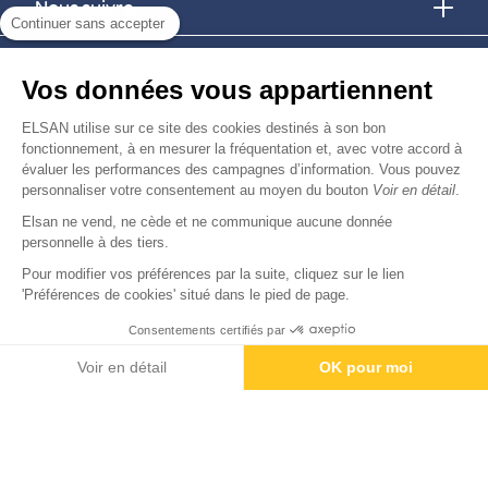
Nous suivre
Continuer sans accepter
Nous trouver
Vos données vous appartiennent
Nous rejoindre
ELSAN utilise sur ce site des cookies destinés à son bon
fonctionnement, à en mesurer la fréquentation et, avec votre accord à
évaluer les performances des campagnes d’information. Vous pouvez
Devenir fournisseur
personnaliser votre consentement au moyen du bouton
Voir en détail
.
Elsan ne vend, ne cède et ne communique aucune donnée
© Copyright 2026
Elsan
personnelle à des tiers.
-
-
-
-
Mentions Légales
Données personnelles
Gestion des cookies
Droits & Devoirs
Agence digitale : VOID
Pour modifier vos préférences par la suite, cliquez sur le lien
'Préférences de cookies' situé dans le pied de page.
Consentements certifiés par
Contactez-nous
Rendez-vous
Paiement
Voir en détail
OK pour moi
Axeptio consent
Plateforme de Gestion du Consentement : Personnalisez vos O
Notre plateforme vous permet d'adapter et de gérer vos paramètr