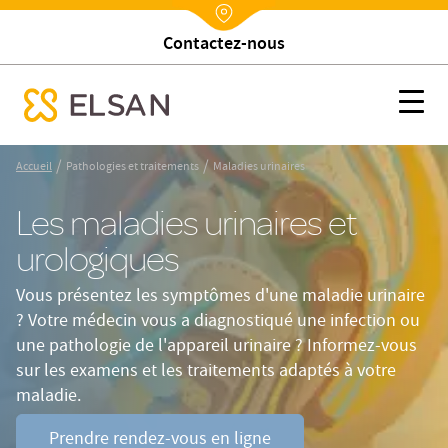
Trouver un établissement
Nx:Annuaire
Maladies urinaires
Nx:s
se menu mobile
Nx:Aller
/
/
Accueil
Pathologies et traitements
Maladies urinaires
au
contenu
Les maladies urinaires et
principal
urologiques
Vous présentez les symptômes d'une maladie urinaire
? Votre médecin vous a diagnostiqué une infection ou
une pathologie de l'appareil urinaire ? Informez-vous
sur les examens et les traitements adaptés à votre
maladie.
Prendre rendez-vous en ligne