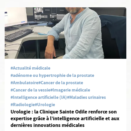
En savoir plus: Urologie : la Clinique Sainte Odile renforce son ex
#Actualité médicale
#adénome ou hypertrophie de la prostate
#Ambulatoire
#Cancer de la prostate
#Cancer de la vessie
#Imagerie médicale
#Intelligence artificielle (IA)
#Maladies urinaires
#Radiologie
#Urologie
Urologie : la Clinique Sainte Odile renforce son
expertise grâce à l’intelligence artificielle et aux
dernières innovations médicales