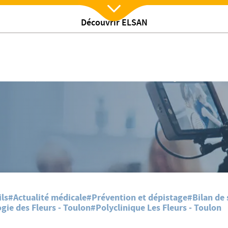
Découvrir ELSAN
Nx:Afficher menu
/
 actualites
Bus du coeur des femmes à Six Fours les Plages
ls
#Actualité médicale
#Prévention et dépistage
#Bilan de 
gie des Fleurs - Toulon
#Polyclinique Les Fleurs - Toulon