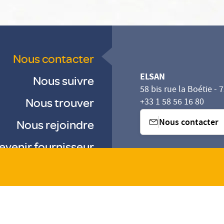
Nous contacter
ELSAN
Nous suivre
58 bis rue la Boétie - 
Nous trouver
+33 1 58 56 16 80
Nous contacter
Nous rejoindre
evenir fournisseur
sez vos Options
s paramètres de confidentialité, en garantissant la con
-
-
-
Gestion des cookies
Droits & Devoirs
Agence digitale : VOID