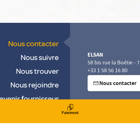
Nous contacter
ELSAN
Nous suivre
58 bis rue la Boétie - 
Nous trouver
+33 1 58 56 16 80
Nous contacter
Nous rejoindre
evenir fournisseur
sez vos Options
s paramètres de confidentialité, en garantissant la con
-
-
Paiement
-
Gestion des cookies
Droits & Devoirs
Agence digitale : VOID