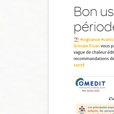
Bon us
périod
#vigilance
#canic
⛱️
Groupe Elsan
vous p
vague de chaleur édit
recommandations de 
santé