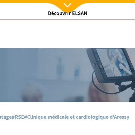
Découvrir ELSAN
Nx:Afficher menu
/
s actualites
Bon usage des médicaments en période de canicule
stage
#RSE
#Clinique médicale et cardiologique d’Aressy