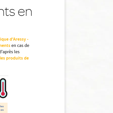
ts en
ique d'Aressy -
ments
en cas de
'après les
es produits de