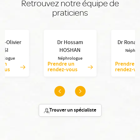
Retrouvez notre équipe de
praticiens
re-Olivier
Dr Hossam
Dr Rona
OSI
HOSHAN
Néphro
rologue
Néphrologue
 un
Prendre un
Prendre u
vous
rendez-vous
rendez-vo
Trouver un spécialiste