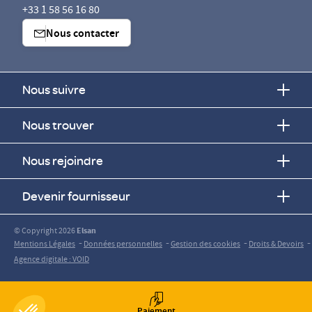
+33 1 58 56 16 80
Nous contacter
Nous suivre
Nous trouver
Nous rejoindre
Devenir fournisseur
© Copyright 2026
Elsan
-
-
-
-
Mentions Légales
Données personnelles
Gestion des cookies
Droits & Devoirs
Agence digitale : VOID